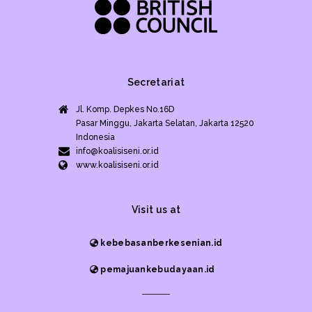
Secretariat
Jl. Komp. Depkes No.16D
Pasar Minggu, Jakarta Selatan, Jakarta 12520
Indonesia
info@koalisiseni.or.id
www.koalisiseni.or.id
Visit us at
kebebasanberkesenian.id
pemajuankebudayaan.id