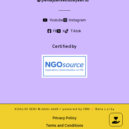
pemajuankebudayaan.id
Youtube
Instagram
FB
X
Tiktok
Certified by
KOALISI SENI © 2020–
2026 / powered by CBN
//
Beta 1.1/24
Privacy Policy
Terms and Conditions