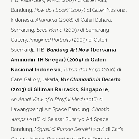
ITB,
Kisah Sang Privat
(2007) di Galeri Kita,
Bandung,
How do I Look?
(2007) di Galeri Nasional
Indonesia,
Akunama
(2008) di Galeri Dahara,
Semarang,
Ecce Homo
(2009) di Semarang
Gallery,
Imagined Portraits
(2009) di Galeri
Soemardja ITB,
Bandung Art Now
(bersama
Aminudin TH Siregar) (2009) di Galeri
Nasional Indonesia,
Tubuh dan Kerja
(2010) di
Cana Gallery, Jakarta,
Vox Clamantis in Deserto
(2013) di Gillman Barracks, Singapore
,
An
Aerial View of a Playful Mind
(2016) di
Lawangwangi Art Space Bandung,
Chaotic
Jumps
(2016) di Selasar Sunaryo Art Space
Bandung,
Migrasi di Rumah Sendiri
(2017) di Can’s