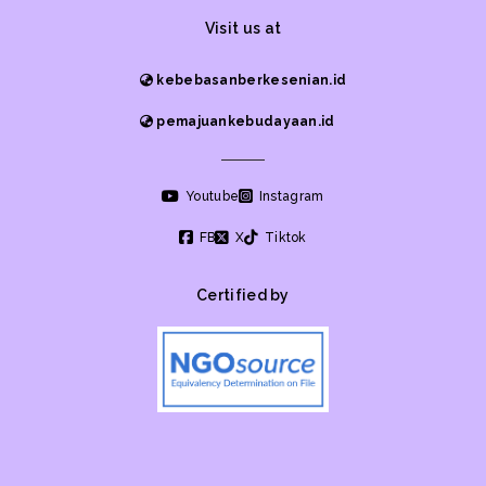
Visit us at
kebebasanberkesenian.id
pemajuankebudayaan.id
Youtube
Instagram
FB
X
Tiktok
Certified by