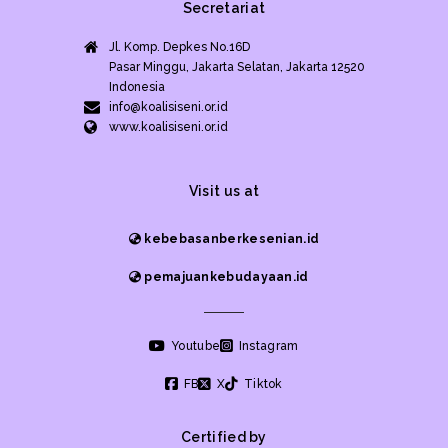
Secretariat
Jl. Komp. Depkes No.16D
Pasar Minggu, Jakarta Selatan, Jakarta 12520
Indonesia
info@koalisiseni.or.id
www.koalisiseni.or.id
Visit us at
kebebasanberkesenian.id
pemajuankebudayaan.id
Youtube
Instagram
FB
X
Tiktok
Certified by