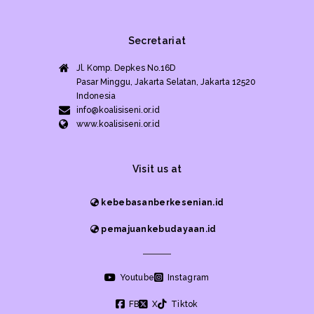
Secretariat
Jl. Komp. Depkes No.16D
Pasar Minggu, Jakarta Selatan, Jakarta 12520
Indonesia
info@koalisiseni.or.id
www.koalisiseni.or.id
Visit us at
kebebasanberkesenian.id
pemajuankebudayaan.id
Youtube
Instagram
FB
X
Tiktok