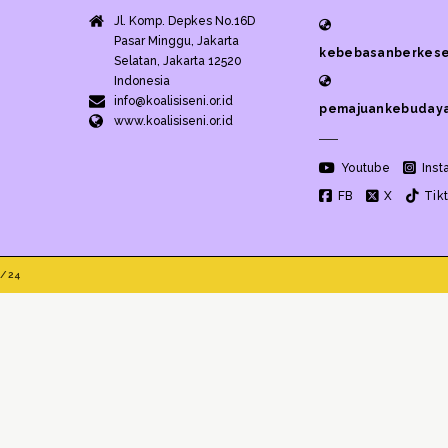
Jl. Komp. Depkes No.16D
Pasar Minggu, Jakarta
kebebasanberkese
Selatan, Jakarta 12520
Indonesia
info@koalisiseni.or.id
pemajuankebudaya
www.koalisiseni.or.id
Youtube
Inst
FB
X
Tik
1/24