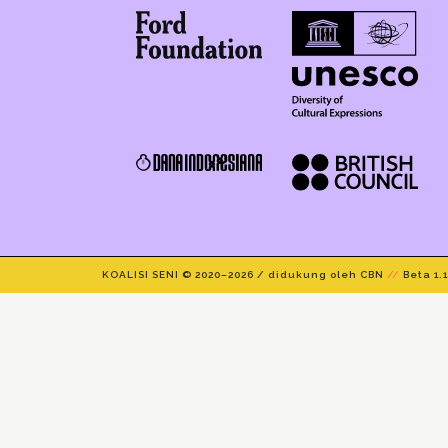
KOALISI SENI © 2020–
2026 / didukung oleh CBN
//
Beta 1.