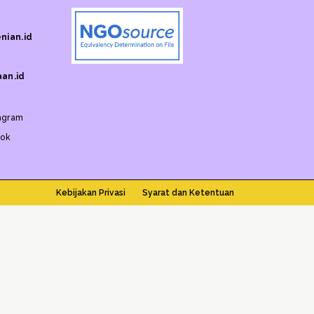
nian.id
an.id
agram
tok
Kebijakan Privasi
Syarat dan Ketentuan