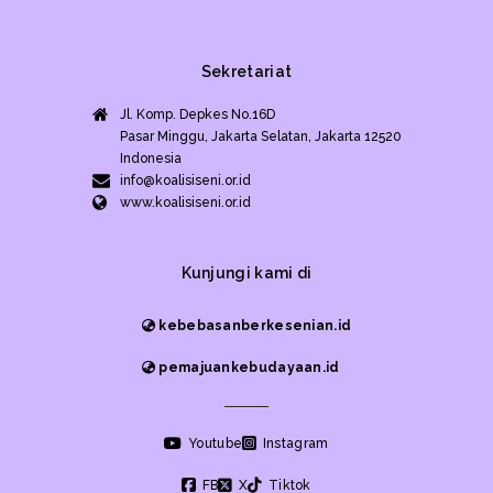
Sekretariat
Jl. Komp. Depkes No.16D
Pasar Minggu, Jakarta Selatan, Jakarta 12520
Indonesia
info@koalisiseni.or.id
www.koalisiseni.or.id
Kunjungi kami di
kebebasanberkesenian.id
pemajuankebudayaan.id
Youtube
Instagram
FB
X
Tiktok