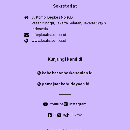
Sekretariat
Jl. Komp. Depkes No.16D
Pasar Minggu, Jakarta Selatan, Jakarta 12520
Indonesia
info@koalisiseni.or.id
www.koalisiseni.or.id
Kunjungi kami di
kebebasanberkesenian.id
pemajuankebudayaan.id
Youtube
Instagram
FB
X
Tiktok