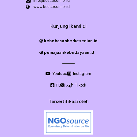
info@koalisiseni.or.id
www.koalisiseni.or.id
Kunjungi kami di
kebebasanberkesenian.id
pemajuankebudayaan.id
Youtube
Instagram
FB
X
Tiktok
Tersertifikasi oleh