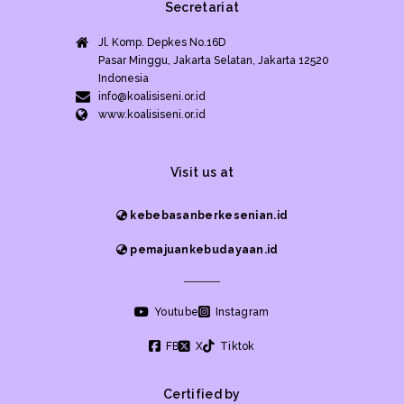
Secretariat
Jl. Komp. Depkes No.16D
Pasar Minggu, Jakarta Selatan, Jakarta 12520
Indonesia
info@koalisiseni.or.id
www.koalisiseni.or.id
Visit us at
kebebasanberkesenian.id
pemajuankebudayaan.id
Youtube
Instagram
FB
X
Tiktok
Certified by