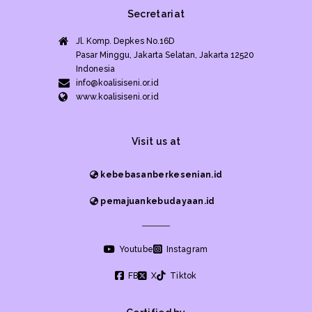
Secretariat
Jl. Komp. Depkes No.16D
Pasar Minggu, Jakarta Selatan, Jakarta 12520
Indonesia
info@koalisiseni.or.id
www.koalisiseni.or.id
Visit us at
kebebasanberkesenian.id
pemajuankebudayaan.id
Youtube
Instagram
FB
X
Tiktok