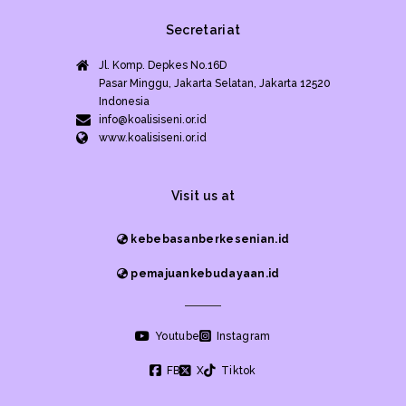
Secretariat
Jl. Komp. Depkes No.16D
Pasar Minggu, Jakarta Selatan, Jakarta 12520
Indonesia
info@koalisiseni.or.id
www.koalisiseni.or.id
Visit us at
kebebasanberkesenian.id
pemajuankebudayaan.id
Youtube
Instagram
FB
X
Tiktok