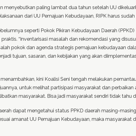
 menyebutkan paling lambat dua tahun setelah UU dikeluar
pelaksanaan dari UU Pemajuan Kebudayaan, RIPK harus sudah d
elumnya seperti Pokok Pikiran Kebudayaan Daerah (PPKD) d
 praktis. “Inventarisasi masalah dan rekomendasi yang disusu
asalah pokok dan agenda strategis pemajuan kebudayaan dal
enjadi tujuan, sasaran, dan kebijakan yang akan diimplemen
 menambahkan, kini Koalisi Seni tengah melakukan pemantau
nya, untuk melihat partisipasi masyarakat dan perbaikan apa
atkan masyarakat. Bisa jadi masyarakat sendiri tidak tahu d
aerah dapat mengetahui status PPKD daerah masing-masing 
esuai amanat UU Pemajuan Kebudayaan, maka masyarakat di