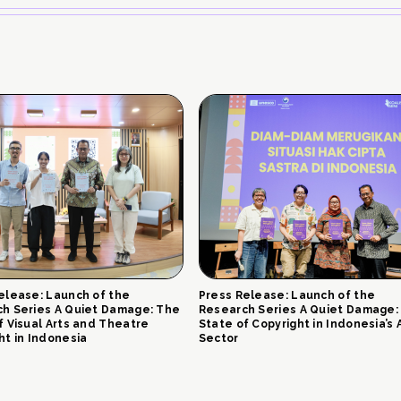
elease: Launch of the
Press Release: Launch of the
h Series A Quiet Damage: The
Research Series A Quiet Damage:
f Visual Arts and Theatre
State of Copyright in Indonesia’s 
ht in Indonesia
Sector