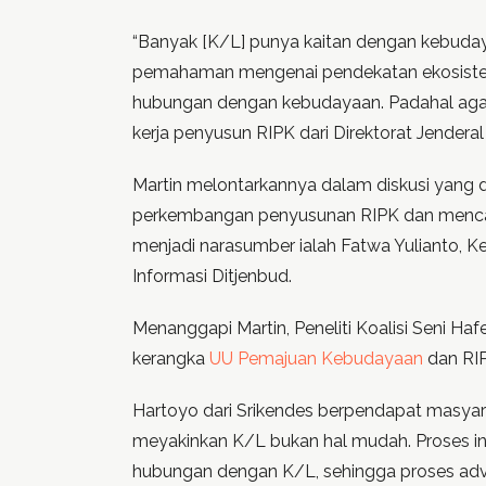
“Banyak [K/L] punya kaitan dengan kebuday
pemahaman mengenai pendekatan ekosistem 
hubungan dengan kebudayaan. Padahal agar k
kerja penyusun RIPK dari Direktorat Jender
Martin melontarkannya dalam diskusi yang d
perkembangan penyusunan RIPK dan mencari 
menjadi narasumber ialah Fatwa Yulianto, K
Informasi Ditjenbud.
Menanggapi Martin, Peneliti Koalisi Seni 
kerangka
UU Pemajuan Kebudayaan
dan RIP
Hartoyo dari Srikendes berpendapat masyaraka
meyakinkan K/L bukan hal mudah. Proses ini 
hubungan dengan K/L, sehingga proses adv