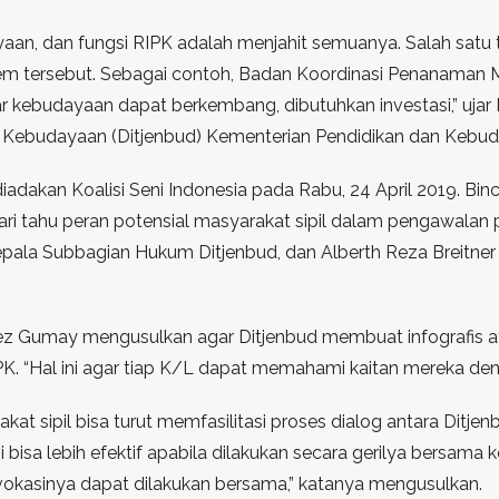
aan, dan fungsi RIPK adalah menjahit semuanya. Salah sat
tersebut. Sebagai contoh, Badan Koordinasi Penanaman Mod
ebudayaan dapat berkembang, dibutuhkan investasi,” ujar M
al Kebudayaan (Ditjenbud) Kementerian Pendidikan dan Kebu
iadakan Koalisi Seni Indonesia pada Rabu, 24 April 2019. B
tahu peran potensial masyarakat sipil dalam pengawalan pr
epala Subbagian Hukum Ditjenbud, dan Alberth Reza Breitner
Hafez Gumay mengusulkan agar Ditjenbud membuat infografis
K. “Hal ini agar tiap K/L dapat memahami kaitan mereka den
t sipil bisa turut memfasilitasi proses dialog antara Ditjen
bisa lebih efektif apabila dilakukan secara gerilya bersama 
okasinya dapat dilakukan bersama,” katanya mengusulkan.