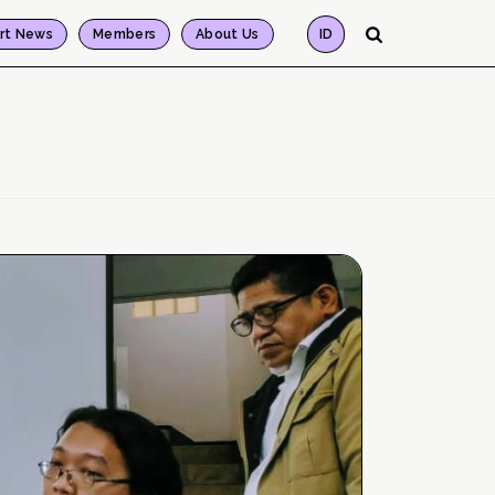
rt News
Members
About Us
ID