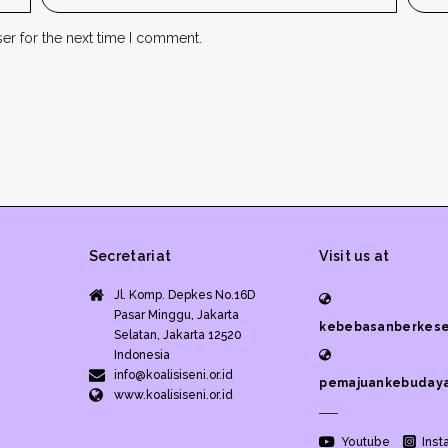
er for the next time I comment.
Secretariat
Visit us at
Jl. Komp. Depkes No.16D
Pasar Minggu, Jakarta
kebebasanberkese
Selatan, Jakarta 12520
Indonesia
info@koalisiseni.or.id
pemajuankebudaya
www.koalisiseni.or.id
Youtube
Inst