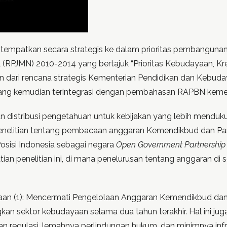
itempatkan secara strategis ke dalam prioritas pembangunan
JMN) 2010-2014 yang bertajuk “Prioritas Kebudayaan, Kreat
agian dari rencana strategis Kementerian Pendidikan dan Keb
, yang kemudian terintegrasi dengan pembahasan RAPBN kemen
an distribusi pengetahuan untuk kebijakan yang lebih mendu
an penelitian tentang pembacaan anggaran Kemendikbud dan P
osisi Indonesia sebagai negara
Open Government Partnership
tian penelitian ini, di mana penelurusan tentang anggaran d
aan (1): Mencermati Pengelolaan Anggaran Kemendikbud da
an sektor kebudayaan selama dua tahun terakhir. Hal ini j
san regulasi, lemahnya perlindungan hukum, dan minimnya infra