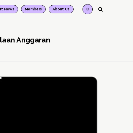
rt News
Members
About Us
ID
olaan Anggaran