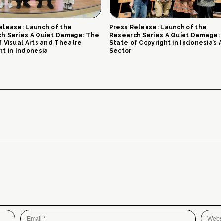
elease: Launch of the
Press Release: Launch of the
h Series A Quiet Damage: The
Research Series A Quiet Damage:
f Visual Arts and Theatre
State of Copyright in Indonesia’s 
ht in Indonesia
Sector