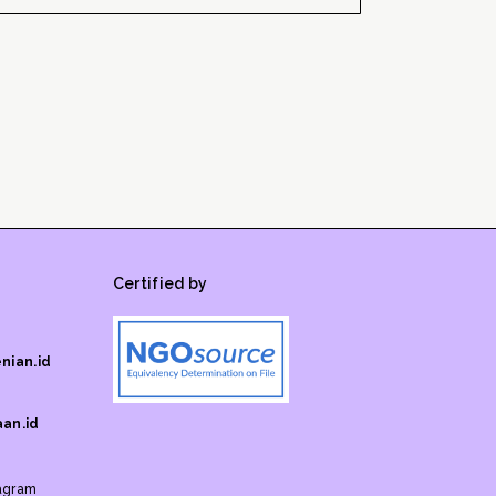
Certified by
nian.id
an.id
agram