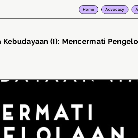
Home
Advocacy
A
 Kebudayaan (I): Mencermati Pengel