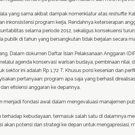
dala yang sama akibat dampak nomenklatur atas
reshuffle
Ka
asi dan inkonsistensi program kerja. Rendahnya keterserapan an
tabilitas selama periode 2012, sekaligus konsekuensi turunan
 publik di tahun yang bersangkutan tidak berjalan secara ma
rang. Dalam dokumen Daftar Isian Pelaksanaan Anggaran (DI
elalui agenda konservasi warisan budaya, pembinaan nilai, d
uk sektor ini adalah Rp 1,72 T. Khusus porsi kesenian dan pe
isakan pertanyaan: program apa saja yang berhasil direali
 dan efisiensi anggaran ke depannya.
an menjadi fondasi awal dalam mengevaluasi manajemen publ
an terhadap kebudayaan, termasuk salah satu di dalamnya mel
si akan potensi dan strategi ke depan untuk mengapresias