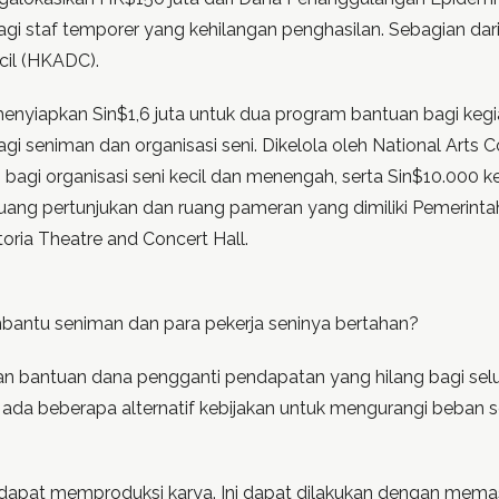
i staf temporer yang kehilangan penghasilan. Sebagian dari d
il (HKADC).
enyiapkan Sin$1,6 juta untuk dua program bantuan bagi kegi
 seniman dan organisasi seni. Dikelola oleh National Arts C
 bagi organisasi seni kecil dan menengah, serta Sin$10.000 k
uang pertunjukan dan ruang pameran yang dimiliki Pemerintah
toria Theatre and Concert Hall.
bantu seniman dan para pekerja seninya bertahan?
an bantuan dana pengganti pendapatan yang hilang bagi se
t, ada beberapa alternatif kebijakan untuk mengurangi beban s
at memproduksi karya. Ini dapat dilakukan dengan memastik