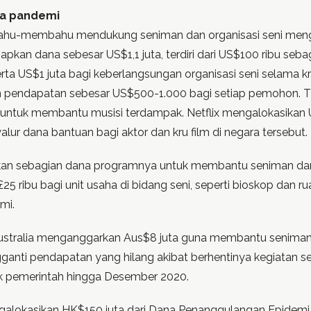
sa pandemi
 bahu-membahu mendukung seniman dan organisasi seni men
apkan dana sebesar US$1,1 juta, terdiri dari US$100 ribu se
erta US$1 juta bagi keberlangsungan organisasi seni selama k
n pendapatan sebesar US$500-1.000 bagi setiap pemohon. 
tuk membantu musisi terdampak. Netflix mengalokasikan U
lur dana bantuan bagi aktor dan kru film di negara tersebut.
sikan sebagian dana programnya untuk membantu seniman dan 
 ribu bagi unit usaha di bidang seni, seperti bioskop dan r
mi.
stralia menganggarkan Aus$8 juta guna membantu seniman da
anti pendapatan yang hilang akibat berhentinya kegiatan se
lik pemerintah hingga Desember 2020.
galokasikan HK$150 juta dari Dana Penanggulangan Epidemi 