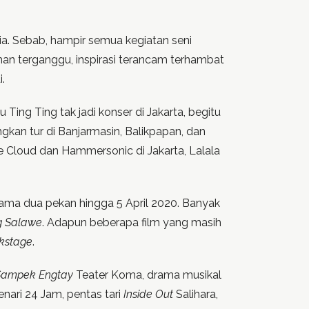
a. Sebab, hampir semua kegiatan seni
an terganggu, inspirasi terancam terhambat
.
ing Ting tak jadi konser di Jakarta, begitu
n tur di Banjarmasin, Balikpapan, dan
e Cloud dan Hammersonic di Jakarta, Lalala
lama dua pekan hingga 5 April 2020. Banyak
g Salawe
. Adapun beberapa film yang masih
kstage
.
Sampek Engtay
Teater Koma, drama musikal
ari 24 Jam, pentas tari
Inside Out
Salihara,