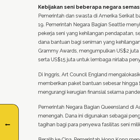
Kebijakan seni beberapa negara sema
Pemerintah dan swasta di Amerika Serikat
19. Pemerintah Negara Bagian Seattle menyi
pekerja seni yang kehilangan pendapatan, s
dana bantuan bagi seniman yang kehilanga
Grammy Awards, mengumpulkan US$2 juta un
serta US$15 juta untuk lembaga nirlaba penya
Di Inggris, Art Council England mengaloka
memberikan paket bantuan sebesar hingga £25
mengurangi kerugian finansial selama pande
Pemerintah Negara Bagian Queensland di Au
menengah. Dana ini digunakan sebagai pengg
tagihan bagi para penyewa fasilitas seni mi
Beralih ke Cina, Pemerintah Hong Kong men