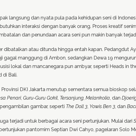
k langsung dan nyata pula pada kehidupan seni di Indonesi
tuhkan interaksi dengan banyak orang. Proses kreatif senim
embatalan dan penundaan acara seni pun makin banyak terjadi
r dibatalkan atau ditunda hingga entah kapan. Pedangdut Ayu T
i gagal manggung di Ambon, sedangkan Dewa 19 mengurungka
usisi lokal dan mancanegara pun ambyar, seperti Heads in th
di Bali.
h Provinsi DKI Jakarta menutup sementara semua bioskop se
sa Penari
,
Guru-Guru Gokil
,
Tersanjung
,
Melankolia
, dan
Djoeri
 pengambilan gambar, seperti
The Doll 3
,
Yowis Ben 3
, dan
Bac
a terjadi untuk berbagai acara seni pertunjukan. Mulai dari
ertunjukan pantomim Septian Dwi Cahyo, pagelaran Solo Men