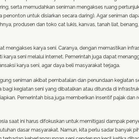
aring, serta memudahkan seniman mengakses ruang pertunju
a penonton untuk disiarkan secara daring). Agar seniman dap
nya, produsen dan toko cat lukis, kanvas, tanah liat, benan
mengakses karya seni. Caranya, dengan memastikan infrastr
 karya seni melalui internet. Pemerintah juga dapat menang
nsaksi karya seni, agar daya beli masyarakat terjaga.
nggung seniman akibat pembatalan dan penundaan kegiatan s
gi kegiatan seni yang dibatalkan atau ditunda di infrastruk
pkan. Pemerintah bisa juga memberikan insentif pajak dan re
sia saat ini harus difokuskan untuk memitigasi dampak pen
utuhan dasar masyarakat. Namun, kita perlu sadar banyak p
an terhadap keberlangsungan seni cenderung kecil ketika dihad