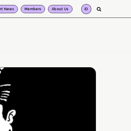
rt News
Members
About Us
ID