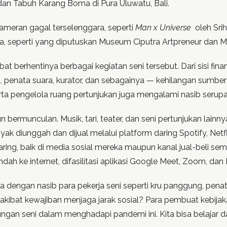
 dan Tabuh Karang Boma di Pura Uluwatu, Bali.
 pameran gagal terselenggara, seperti
Man x Universe
oleh Sri
a, seperti yang diputuskan Museum Ciputra Artpreneur da
at berhentinya berbagai kegiatan seni tersebut. Dari sisi fina
, penata suara, kurator, dan sebagainya — kehilangan sumb
rta pengelola ruang pertunjukan juga mengalami nasib serupa
bermunculan. Musik, tari, teater, dan seni pertunjukan lainnya
nyak diunggah dan dijual melalui platform daring Spotify, Netf
aring, baik di media sosial mereka maupun kanal jual-beli se
ndah ke internet, difasilitasi aplikasi Google Meet, Zoom, dan
na dengan nasib para pekerja seni seperti kru panggung, pen
 akibat kewajiban menjaga jarak sosial? Para pembuat kebija
an seni dalam menghadapi pandemi ini. Kita bisa belajar dar