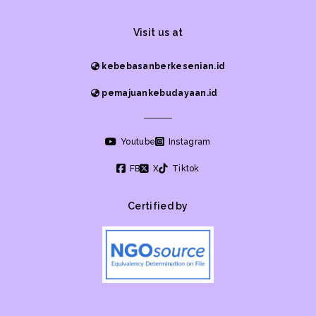
Visit us at
kebebasanberkesenian.id
pemajuankebudayaan.id
Youtube
Instagram
FB
X
Tiktok
Certified by