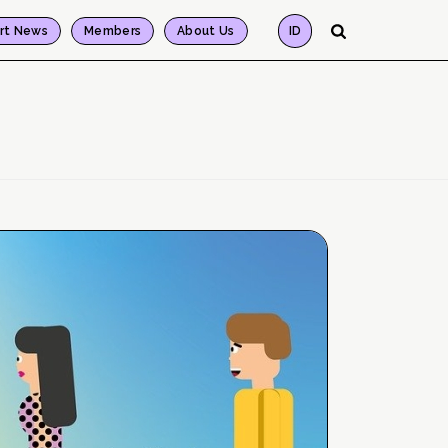
rt News
Members
About Us
ID