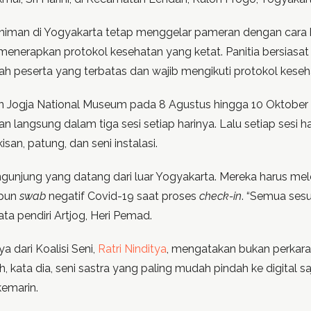
eniman di Yogyakarta tetap menggelar pameran dengan cara 
enerapkan protokol kesehatan yang ketat. Panitia bersiasa
h peserta yang terbatas dan wajib mengikuti protokol keseh
 Jogja National Museum pada 8 Agustus hingga 10 Oktober l
an langsung dalam tiga sesi setiap harinya. Lalu setiap sesi 
an, patung, dan seni instalasi.
ngunjung yang datang dari luar Yogyakarta. Mereka harus mel
upun
swab
negatif Covid-19 saat proses
check-in
. “Semua ses
ta pendiri Artjog, Heri Pemad.
a dari Koalisi Seni,
Ratri Ninditya
, mengatakan bukan perkara
, kata dia, seni sastra yang paling mudah pindah ke digital sa
kemarin.