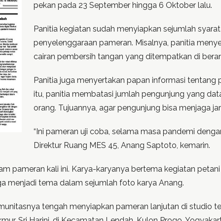
pekan pada 23 September hingga 6 Oktober lalu.
Panitia kegiatan sudah menyiapkan sejumlah syara
penyelenggaraan pameran. Misalnya, panitia menye
cairan pembersih tangan yang ditempatkan di ber
Panitia juga menyertakan papan informasi tentang p
itu, panitia membatasi jumlah pengunjung yang dat
orang. Tujuannya, agar pengunjung bisa menjaga jarak
“Ini pameran uji coba, selama masa pandemi denga
Direktur Ruang MES 45, Anang Saptoto, kemarin.
 pameran kali ini. Karya-karyanya bertema kegiatan peta
uga menjadi tema dalam sejumlah foto karya Anang.
munitasnya tengah menyiapkan pameran lanjutan di studio ter
r, Sri Harini, di Kecamatan Lendah, Kulon Progo, Yogyakart