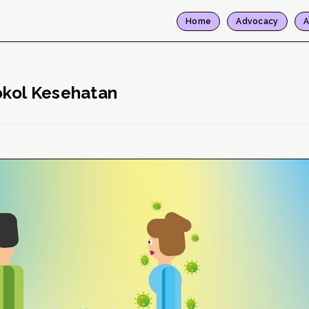
Home
Advocacy
A
okol Kesehatan