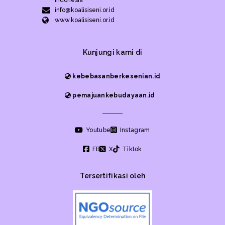
info@koalisiseni.or.id
www.koalisiseni.or.id
Kunjungi kami di
kebebasanberkesenian.id
pemajuankebudayaan.id
Youtube
Instagram
FB
X
Tiktok
Tersertifikasi oleh