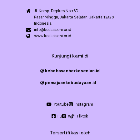
Jl. Komp. Depkes No.16D
Pasar Minggu, Jakarta Selatan, Jakarta 12520
Indonesia
info@koalisiseni.or.id
www.koalisiseni.or.id
Kunjungi kami di
kebebasanberkesenian.id
pemajuankebudayaan.id
Youtube
Instagram
FB
X
Tiktok
Tersertifikasi oleh