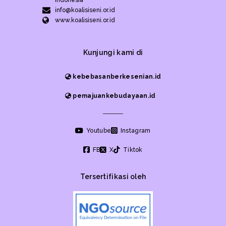
info@koalisiseni.or.id
www.koalisiseni.or.id
Kunjungi kami di
kebebasanberkesenian.id
pemajuankebudayaan.id
Youtube
Instagram
FB
X
Tiktok
Tersertifikasi oleh