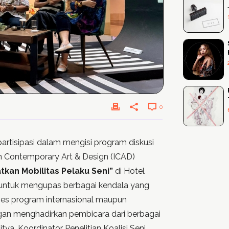
0
partisipasi dalam mengisi program diskusi
an Contemporary Art & Design (ICAD)
kan Mobilitas Pelaku Seni”
di Hotel
n untuk mengupas berbagai kendala yang
es program internasional maupun
ngan menghadirkan pembicara dari berbagai
itya, Koordinator Penelitian Koalisi Seni,