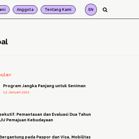
eni
Anggota
Tentang Kami
EN
bal
puler
Program Jangka Panjang untuk Seniman
13 Januari 2021
sekutif: Pemantauan dan Evaluasi Dua Tahun
 UU Pemajuan Kebudayaan
Bergantung pada Paspor dan Visa, Mobilitas