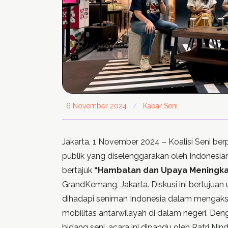
6 November 2024
/
Kabar Seni
Jakarta, 1 November 2024 – Koalisi Seni ber
publik yang diselenggarakan oleh Indonesi
bertajuk
“Hambatan dan Upaya Meningkat
GrandKemang, Jakarta. Diskusi ini bertujua
dihadapi seniman Indonesia dalam mengaks
mobilitas antarwilayah di dalam negeri. De
bidang seni, acara ini dipandu oleh Ratri Nind