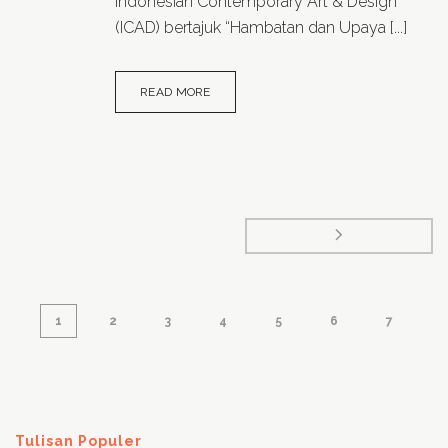
Indonesian Contemporary Art & Design
(ICAD) bertajuk “Hambatan dan Upaya [...]
READ MORE
1
2
3
4
5
6
7
Tulisan Populer