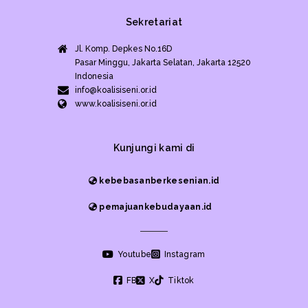
Sekretariat
Jl. Komp. Depkes No.16D
Pasar Minggu, Jakarta Selatan, Jakarta 12520
Indonesia
info@koalisiseni.or.id
www.koalisiseni.or.id
Kunjungi kami di
kebebasanberkesenian.id
pemajuankebudayaan.id
Youtube
Instagram
FB
X
Tiktok