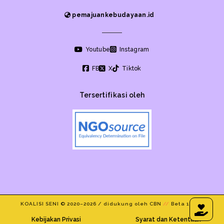
pemajuankebudayaan.id
Youtube
Instagram
FB
X
Tiktok
Tersertifikasi oleh
KOALISI SENI © 2020–
2026 / didukung oleh CBN
//
Beta 1.1/24
Kebijakan Privasi
Syarat dan Ketentuan