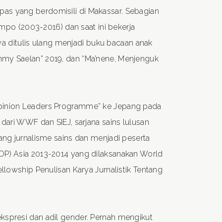
lepas yang berdomisili di Makassar. Sebagian
empo (2003-2016) dan saat ini bekerja
nya ditulis ulang menjadi buku bacaan anak
mmy Saelan” 2019, dan “Ma’nene, Menjenguk
pinion Leaders Programme” ke Jepang pada
dari WWF dan SIEJ, sarjana sains lulusan
ang jurnalisme sains dan menjadi peserta
OP) Asia 2013-2014 yang dilaksanakan World
llowship Penulisan Karya Jurnalistik Tentang
kspresi dan adil gender. Pernah mengikut