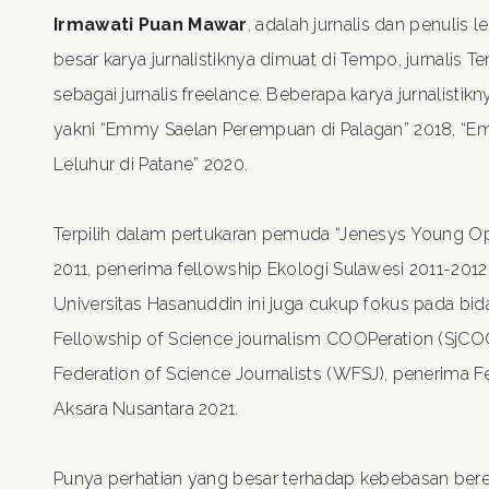
Irmawati Puan Mawar
, adalah jurnalis dan penulis 
besar karya jurnalistiknya dimuat di Tempo, jurnalis T
sebagai jurnalis freelance. Beberapa karya jurnalistik
yakni “Emmy Saelan Perempuan di Palagan” 2018, “E
Leluhur di Patane” 2020.
Terpilih dalam pertukaran pemuda “Jenesys Young O
2011, penerima fellowship Ekologi Sulawesi 2011-2012 
Universitas Hasanuddin ini juga cukup fokus pada bid
Fellowship of Science journalism COOPeration (SjCO
Federation of Science Journalists (WFSJ), penerima Fe
Aksara Nusantara 2021.
Punya perhatian yang besar terhadap kebebasan bere