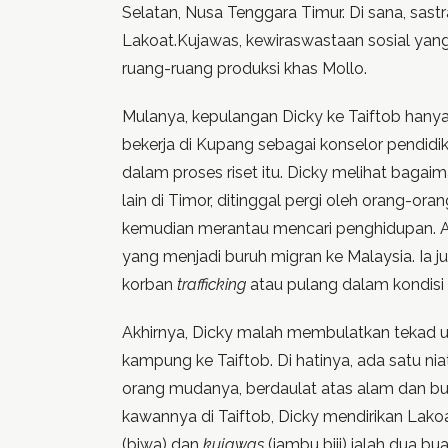
Selatan, Nusa Tenggara Timur. Di sana, sa
Lakoat.Kujawas, kewiraswastaan sosial yan
ruang-ruang produksi khas Mollo.
Mulanya, kepulangan Dicky ke Taiftob hanya 
bekerja di Kupang sebagai konselor pendidi
dalam proses riset itu. Dicky melihat ba
lain di Timor, ditinggal pergi oleh orang-o
kemudian merantau mencari penghidupan. Ada
yang menjadi buruh migran ke Malaysia. Ia 
korban
trafficking
atau pulang dalam kondisi t
Akhirnya, Dicky malah membulatkan tekad 
kampung ke Taiftob. Di hatinya, ada satu n
orang mudanya, berdaulat atas alam dan b
kawannya di Taiftob, Dicky mendirikan Lako
(biwa) dan
kujawas
(jambu biji) ialah dua 