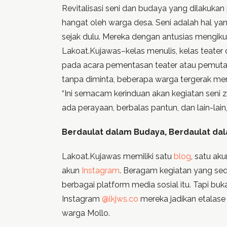
Revitalisasi seni dan budaya yang dilakuka
hangat oleh warga desa. Seni adalah hal ya
sejak dulu. Mereka dengan antusias mengiku
Lakoat.Kujawas–kelas menulis, kelas teater 
pada acara pementasan teater atau pemutara
tanpa diminta, beberapa warga tergerak m
“Ini semacam kerinduan akan kegiatan seni 
ada perayaan, berbalas pantun, dan lain-lain,”
Berdaulat dalam Budaya, Berdaulat da
Lakoat.Kujawas memiliki satu
blog
, satu ak
akun
Instagram
. Beragam kegiatan yang sed
berbagai platform media sosial itu. Tapi bu
Instagram
@lkjws.co
mereka jadikan etalas
warga Mollo.