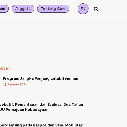
eni
Anggota
Tentang Kami
EN
puler
Program Jangka Panjang untuk Seniman
13 Januari 2021
sekutif: Pemantauan dan Evaluasi Dua Tahun
 UU Pemajuan Kebudayaan
Bergantung pada Paspor dan Visa, Mobilitas