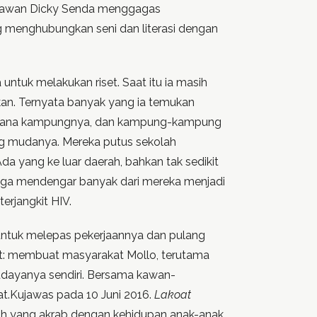
strawan Dicky Senda menggagas
g menghubungkan seni dan literasi dengan
untuk melakukan riset. Saat itu ia masih
kan. Ternyata banyak yang ia temukan
gaimana kampungnya, dan kampung-kampung
rang mudanya. Mereka putus sekolah
 yang ke luar daerah, bahkan tak sedikit
juga mendengar banyak dari mereka menjadi
erjangkit HIV.
untuk melepas pekerjaannya dan pulang
iat: membuat masyarakat Mollo, terutama
udayanya sendiri. Bersama kawan-
at.Kujawas pada 10 Juni 2016.
Lakoat
buah yang akrab dengan kehidupan anak-anak