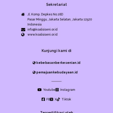
Sekretariat
Jl. Komp. Depkes No.16D
Pasar Minggu, Jakarta Selatan, Jakarta 12520
Indonesia
info@koalisiseni.or.id
www.koalisiseni.or.id
Kunjungi kami di
kebebasanberkesenian.id
pemajuankebudayaan.id
Youtube
Instagram
FB
X
Tiktok
Tersertifikasi oleh