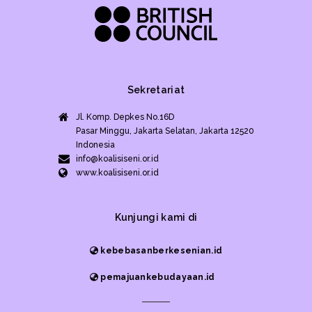
Sekretariat
Jl. Komp. Depkes No.16D
Pasar Minggu, Jakarta Selatan, Jakarta 12520
Indonesia
info@koalisiseni.or.id
www.koalisiseni.or.id
Kunjungi kami di
kebebasanberkesenian.id
pemajuankebudayaan.id