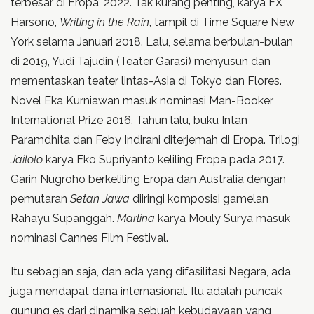
terbesar di Eropa, 2022. Tak kurang penting, karya FX
Harsono,
Writing in the Rain
, tampil di Time Square New
York selama Januari 2018. Lalu, selama berbulan-bulan
di 2019, Yudi Tajudin (Teater Garasi) menyusun dan
mementaskan teater lintas-Asia di Tokyo dan Flores.
Novel Eka Kurniawan masuk nominasi Man-Booker
International Prize 2016. Tahun lalu, buku Intan
Paramdhita dan Feby Indirani diterjemah di Eropa. Trilogi
Jailolo
karya Eko Supriyanto keliling Eropa pada 2017.
Garin Nugroho berkeliling Eropa dan Australia dengan
pemutaran
Setan Jawa
diiringi komposisi gamelan
Rahayu Supanggah.
Marlina
karya Mouly Surya masuk
nominasi Cannes Film Festival.
Itu sebagian saja, dan ada yang difasilitasi Negara, ada
juga mendapat dana internasional. Itu adalah puncak
gunung es dari dinamika sebuah kebudayaan yang