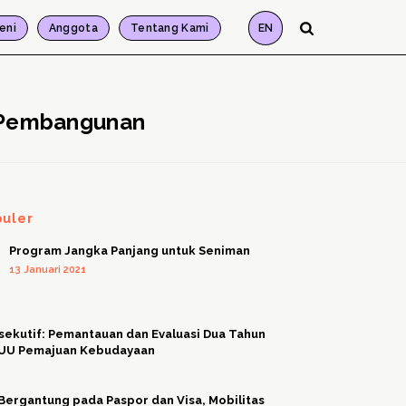
eni
Anggota
Tentang Kami
EN
r Pembangunan
puler
Program Jangka Panjang untuk Seniman
13 Januari 2021
sekutif: Pemantauan dan Evaluasi Dua Tahun
 UU Pemajuan Kebudayaan
Bergantung pada Paspor dan Visa, Mobilitas