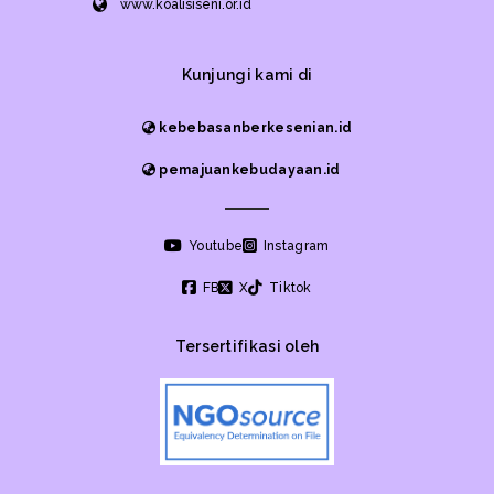
www.koalisiseni.or.id
Kunjungi kami di
kebebasanberkesenian.id
pemajuankebudayaan.id
Youtube
Instagram
FB
X
Tiktok
Tersertifikasi oleh