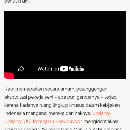
pensiun dini.
Ratri memaparkan secara umum, pelanggengan
eksploitasi pekerja seni – apa pun gendernya – terjadi
karena tiadanya ruang lingkup khusus dalam kebijakan
Indonesia mengenai mereka dan haknya.
Undang-
Undang (UU) Pemajuan Kebudayaan
mengidentifikasi
seniman sebagai “Sumber Daya Manusia Kebudayaan”