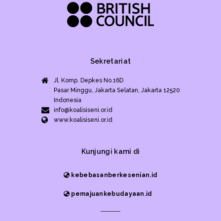
Sekretariat
Jl. Komp. Depkes No.16D
Pasar Minggu, Jakarta Selatan, Jakarta 12520
Indonesia
info@koalisiseni.or.id
www.koalisiseni.or.id
Kunjungi kami di
kebebasanberkesenian.id
pemajuankebudayaan.id